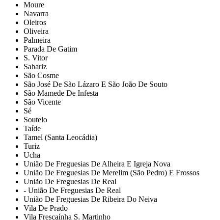
Moure
Navarra
Oleiros
Oliveira
Palmeira
Parada De Gatim
S. Vitor
Sabariz
São Cosme
São José De São Lázaro E São João De Souto
São Mamede De Infesta
São Vicente
Sé
Soutelo
Taíde
Tamel (Santa Leocádia)
Turiz
Ucha
União De Freguesias De Alheira E Igreja Nova
União De Freguesias De Merelim (São Pedro) E Frossos
União De Freguesias De Real
- União De Freguesias De Real
União De Freguesias De Ribeira Do Neiva
Vila De Prado
Vila Frescaínha S. Martinho