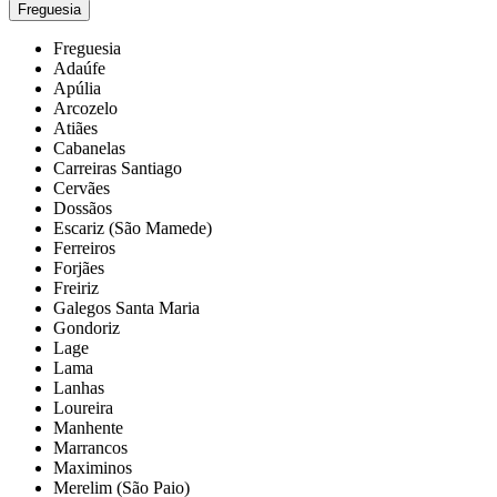
Freguesia
Freguesia
Adaúfe
Apúlia
Arcozelo
Atiães
Cabanelas
Carreiras Santiago
Cervães
Dossãos
Escariz (São Mamede)
Ferreiros
Forjães
Freiriz
Galegos Santa Maria
Gondoriz
Lage
Lama
Lanhas
Loureira
Manhente
Marrancos
Maximinos
Merelim (São Paio)