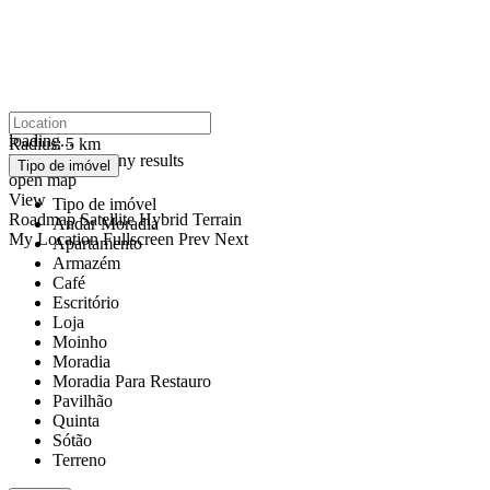
click to enable zoom
loading...
Radius:
5 km
We didn't find any results
Tipo de imóvel
open map
View
Tipo de imóvel
Roadmap
Satellite
Hybrid
Terrain
Andar Moradia
My Location
Fullscreen
Prev
Next
Apartamento
Armazém
Café
Escritório
Loja
Moinho
Moradia
Moradia Para Restauro
Pavilhão
Quinta
Sótão
Terreno